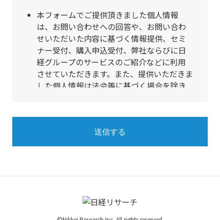
本フォームでご提供頂きました個人情報
は、お問い合わせへの回答や、お問い合わ
せいただいた内容に基づく情報提供、セミ
ナー受付、購入申込受付、弊社ならびに日
経グループのサービスのご紹介などに利用
させていただきます。また、提供いただきま
した個人情報は法令等に基づく場合を除き
第三者への提供は行いません。個人情報の
取扱いを外部に委託する場合は、弊社が規
定する委託基準を充足する先を選定して委
託を行い、適切な取扱いが行われるよう監
督します。
個人情報保護管理者は常務執行役員 加藤祥
晃です。ご不明な点は
https://www.nikkei-
r.co.jp/contact_nkr/
へお問い合わせくださ
い。
ご提供いただきました個人情報についてご
©Nikkei Research Inc. All rights reserved.