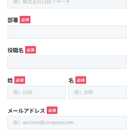
部署
役職名
姓
名
メールアドレス