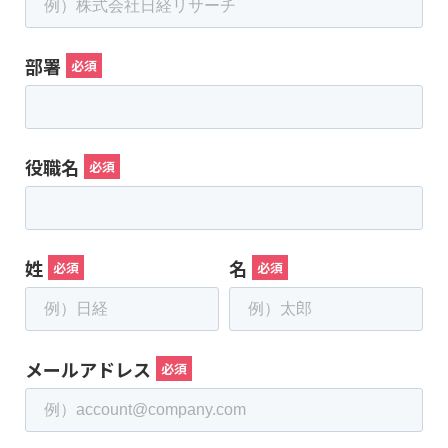
部署
役職名
姓
名
メールアドレス