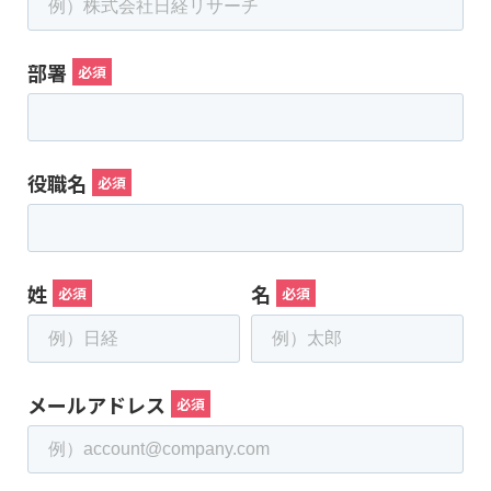
部署
役職名
姓
名
メールアドレス