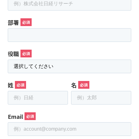
部署
役職
姓
名
Email