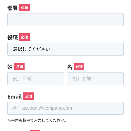
部署
役職
姓
名
Email
※半角英数字で入力してください。