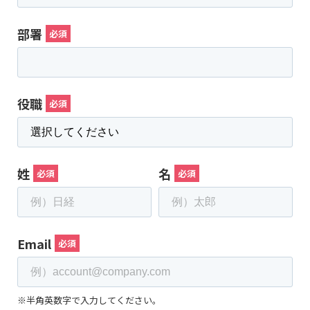
部署
役職
姓
名
Email
※半角英数字で入力してください。